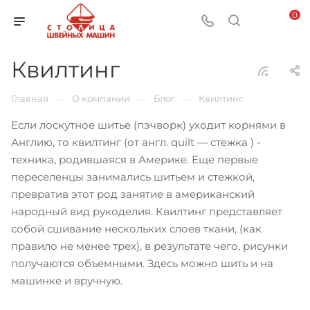
0
Квилтинг
—
—
—
Главная
О компании
Блог
Квилтинг
Если лоскутное шитье (пэчворк) уходит корнями в
Англию, то квилтинг (от англ. quilt — стежка ) -
техника, родившаяся в Америке. Еще первые
переселенцы занимались шитьем и стежкой,
превратив этот род занятие в американский
народный вид рукоделия. Квилтинг представляет
собой сшивание нескольких слоев ткани, (как
правило не менее трех), в результате чего, рисунки
получаются объемными. Здесь можно шить и на
машинке и вручную.