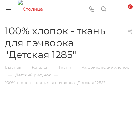
0
100% хлопок - ткань
для пэчворка
"Детская 1285"
—
—
—
Главная
Каталог
Ткани
Американский хлопок
—
—
Детский рисунок
100% хлопок - ткань для пэчворка "Детская 1285"