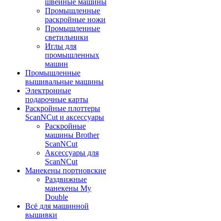
швейные машины
Промышленные
раскройные ножи
Промышленные
светильники
Иглы для
промышленных
машин
Промышленные
вышивальные машины
Электронные
подарочные карты
Раскройные плоттеры
ScanNCut и аксессуары
Раскройные
машины Brother
ScanNCut
Аксессуары для
ScanNCut
Манекены портновские
Раздвижные
манекены My
Double
Всё для машинной
вышивки