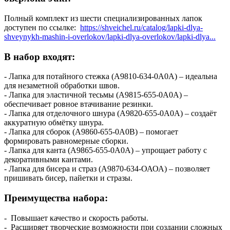
Полный комплект из шести специализированных лапок
доступен по ссылке:
https://shveichel.ru/catalog/lapki-dlya-
shveynykh-mashin-i-overlokov/lapki-dlya-overlokov/lapki-dlya...
В набор входят:
- Лапка для потайного стежка (A9810-634-0A0A) – идеальна
для незаметной обработки швов.
- Лапка для эластичной тесьмы (A9815-655-0A0A) –
обеспечивает ровное втачивание резинки.
- Лапка для отделочного шнура (A9820-655-0A0A) – создаёт
аккуратную обмётку шнура.
- Лапка для сборок (A9860-655-0A0B) – помогает
формировать равномерные сборки.
- Лапка для канта (A9865-655-0A0A) – упрощает работу с
декоративными кантами.
- Лапка для бисера и страз (А9870-634-ОАОА) – позволяет
пришивать бисер, пайетки и стразы.
Преимущества набора:
- Повышает качество и скорость работы.
- Расширяет творческие возможности при создании сложных