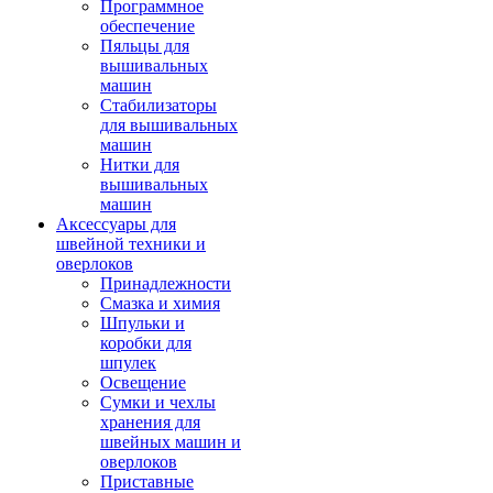
Программное
обеспечение
Пяльцы для
вышивальных
машин
Стабилизаторы
для вышивальных
машин
Нитки для
вышивальных
машин
Аксессуары для
швейной техники и
оверлоков
Принадлежности
Смазка и химия
Шпульки и
коробки для
шпулек
Освещение
Сумки и чехлы
хранения для
швейных машин и
оверлоков
Приставные