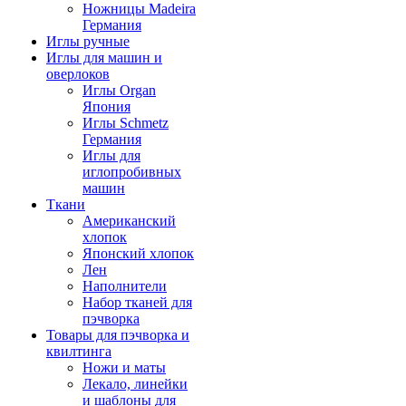
Ножницы Madeira
Германия
Иглы ручные
Иглы для машин и
оверлоков
Иглы Organ
Япония
Иглы Schmetz
Германия
Иглы для
иглопробивных
машин
Ткани
Американский
хлопок
Японский хлопок
Лен
Наполнители
Набор тканей для
пэчворка
Товары для пэчворка и
квилтинга
Ножи и маты
Лекало, линейки
и шаблоны для