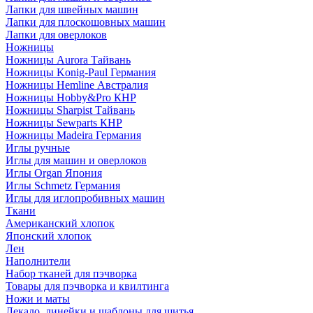
Лапки для швейных машин
Лапки для плоскошовных машин
Лапки для оверлоков
Ножницы
Ножницы Aurora Тайвань
Ножницы Konig-Paul Германия
Ножницы Hemline Австралия
Ножницы Hobby&Pro КНР
Ножницы Sharpist Тайвань
Ножницы Sewparts КНР
Ножницы Madeira Германия
Иглы ручные
Иглы для машин и оверлоков
Иглы Organ Япония
Иглы Schmetz Германия
Иглы для иглопробивных машин
Ткани
Американский хлопок
Японский хлопок
Лен
Наполнители
Набор тканей для пэчворка
Товары для пэчворка и квилтинга
Ножи и маты
Лекало, линейки и шаблоны для шитья