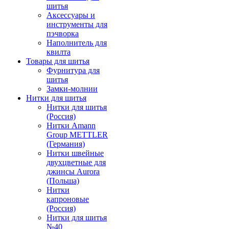
шитья
Аксессуары и
инструменты для
пэчворка
Наполнитель для
квилта
Товары для шитья
Фурнитура для
шитья
Замки-молнии
Нитки для шитья
Нитки для шитья
(Россия)
Нитки Amann
Group METTLER
(Германия)
Нитки швейные
двухцветные для
джинсы Aurora
(Польша)
Нитки
капроновые
(Россия)
Нитки для шитья
№40