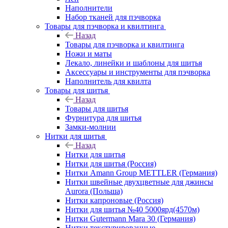
Наполнители
Набор тканей для пэчворка
Товары для пэчворка и квилтинга
Назад
Товары для пэчворка и квилтинга
Ножи и маты
Лекало, линейки и шаблоны для шитья
Аксессуары и инструменты для пэчворка
Наполнитель для квилта
Товары для шитья
Назад
Товары для шитья
Фурнитура для шитья
Замки-молнии
Нитки для шитья
Назад
Нитки для шитья
Нитки для шитья (Россия)
Нитки Amann Group METTLER (Германия)
Нитки швейные двухцветные для джинсы
Aurora (Польша)
Нитки капроновые (Россия)
Нитки для шитья №40 5000ярд(4570м)
Нитки Gutermann Mara 30 (Германия)
Нитки текстурированные