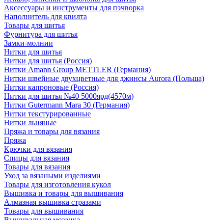
Аксессуары и инструменты для пэчворка
Наполнитель для квилта
Товары для шитья
Фурнитура для шитья
Замки-молнии
Нитки для шитья
Нитки для шитья (Россия)
Нитки Amann Group METTLER (Германия)
Нитки швейные двухцветные для джинсы Aurora (Польша)
Нитки капроновые (Россия)
Нитки для шитья №40 5000ярд(4570м)
Нитки Gutermann Mara 30 (Германия)
Нитки текстурированные
Нитки льняные
Пряжа и товары для вязания
Пряжа
Крючки для вязания
Спицы для вязания
Товары для вязания
Уход за вязаными изделиями
Товары для изготовления кукол
Вышивка и товары для вышивания
Алмазная вышивка стразами
Товары для вышивания
Вышивальная мозаика