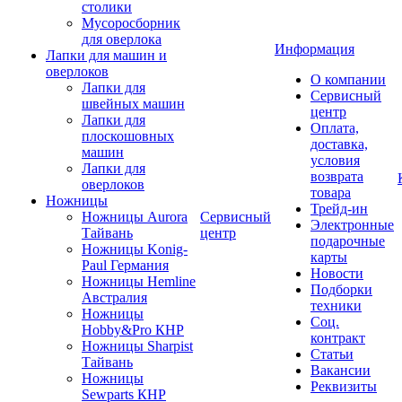
столики
Мусоросборник
для оверлока
Информация
Лапки для машин и
оверлоков
О компании
Лапки для
Сервисный
швейных машин
центр
Лапки для
Оплата,
плоскошовных
доставка,
машин
условия
Лапки для
возврата
оверлоков
товара
Ножницы
Трейд-ин
Ножницы Aurora
Сервисный
Электронные
Тайвань
центр
подарочные
Ножницы Konig-
карты
Paul Германия
Новости
Ножницы Hemline
Подборки
Австралия
техники
Ножницы
Соц.
Hobby&Pro КНР
контракт
Ножницы Sharpist
Статьи
Тайвань
Вакансии
Ножницы
Реквизиты
Sewparts КНР