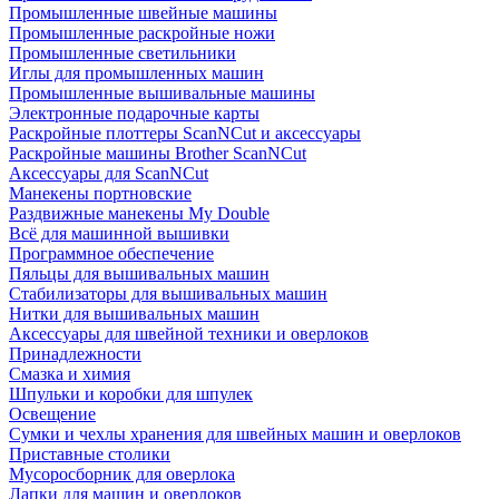
Промышленные швейные машины
Промышленные раскройные ножи
Промышленные светильники
Иглы для промышленных машин
Промышленные вышивальные машины
Электронные подарочные карты
Раскройные плоттеры ScanNCut и аксессуары
Раскройные машины Brother ScanNCut
Аксессуары для ScanNCut
Манекены портновские
Раздвижные манекены My Double
Всё для машинной вышивки
Программное обеспечение
Пяльцы для вышивальных машин
Стабилизаторы для вышивальных машин
Нитки для вышивальных машин
Аксессуары для швейной техники и оверлоков
Принадлежности
Смазка и химия
Шпульки и коробки для шпулек
Освещение
Сумки и чехлы хранения для швейных машин и оверлоков
Приставные столики
Мусоросборник для оверлока
Лапки для машин и оверлоков