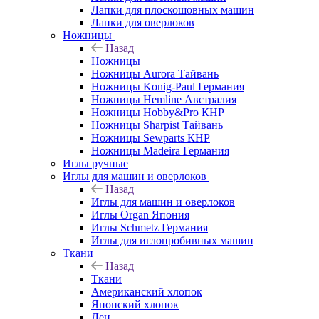
Лапки для плоскошовных машин
Лапки для оверлоков
Ножницы
Назад
Ножницы
Ножницы Aurora Тайвань
Ножницы Konig-Paul Германия
Ножницы Hemline Австралия
Ножницы Hobby&Pro КНР
Ножницы Sharpist Тайвань
Ножницы Sewparts КНР
Ножницы Madeira Германия
Иглы ручные
Иглы для машин и оверлоков
Назад
Иглы для машин и оверлоков
Иглы Organ Япония
Иглы Schmetz Германия
Иглы для иглопробивных машин
Ткани
Назад
Ткани
Американский хлопок
Японский хлопок
Лен