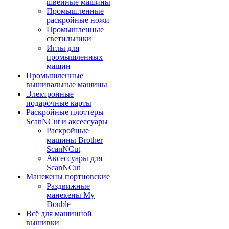
швейные машины
Промышленные
раскройные ножи
Промышленные
светильники
Иглы для
промышленных
машин
Промышленные
вышивальные машины
Электронные
подарочные карты
Раскройные плоттеры
ScanNCut и аксессуары
Раскройные
машины Brother
ScanNCut
Аксессуары для
ScanNCut
Манекены портновские
Раздвижные
манекены My
Double
Всё для машинной
вышивки