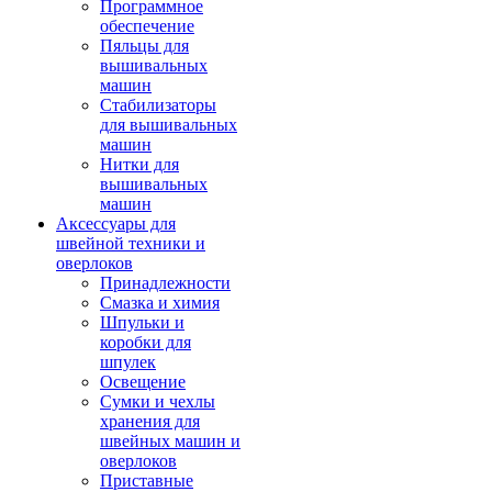
Программное
обеспечение
Пяльцы для
вышивальных
машин
Стабилизаторы
для вышивальных
машин
Нитки для
вышивальных
машин
Аксессуары для
швейной техники и
оверлоков
Принадлежности
Смазка и химия
Шпульки и
коробки для
шпулек
Освещение
Сумки и чехлы
хранения для
швейных машин и
оверлоков
Приставные