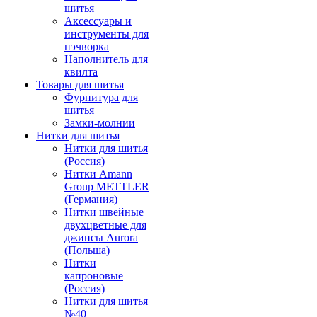
шитья
Аксессуары и
инструменты для
пэчворка
Наполнитель для
квилта
Товары для шитья
Фурнитура для
шитья
Замки-молнии
Нитки для шитья
Нитки для шитья
(Россия)
Нитки Amann
Group METTLER
(Германия)
Нитки швейные
двухцветные для
джинсы Aurora
(Польша)
Нитки
капроновые
(Россия)
Нитки для шитья
№40