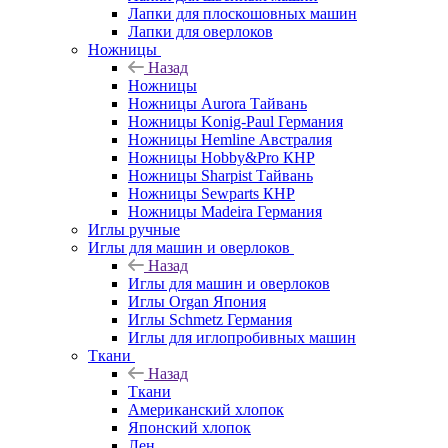
Лапки для плоскошовных машин
Лапки для оверлоков
Ножницы
Назад
Ножницы
Ножницы Aurora Тайвань
Ножницы Konig-Paul Германия
Ножницы Hemline Австралия
Ножницы Hobby&Pro КНР
Ножницы Sharpist Тайвань
Ножницы Sewparts КНР
Ножницы Madeira Германия
Иглы ручные
Иглы для машин и оверлоков
Назад
Иглы для машин и оверлоков
Иглы Organ Япония
Иглы Schmetz Германия
Иглы для иглопробивных машин
Ткани
Назад
Ткани
Американский хлопок
Японский хлопок
Лен